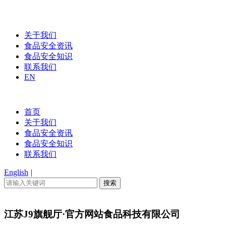
关于我们
食品安全资讯
食品安全知识
联系我们
EN
首页
关于我们
食品安全资讯
食品安全知识
联系我们
English
|
江苏J9旗舰厅·官方网站食品科技有限公司