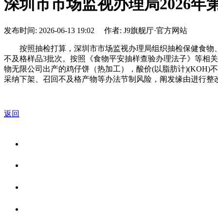
深圳市市场监视办理局2026年
发布时间: 2026-06-13 19:02 作者: J9旗舰厅·官方网站
按照抽检打算，深圳市市场监视办理局组织抽检保健食物、糕点
不及格样品3批次。按照《食物平安抽样查验办理法子》等相
物无限公司出产的鸡仔饼（热加工），酸价(以脂肪计)(KO
采纳下架、召回不及格产物等办法节制风险，阐发缘由进行整
返回
关于我们
食品安全资讯
食品安全知识
联系我们