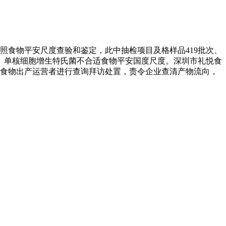
照食物平安尺度查验和鉴定，此中抽检项目及格样品419批次、
、单核细胞增生特氏菌不合适食物平安国度尺度。深圳市礼悦食
及格食物出产运营者进行查询拜访处置，责令企业查清产物流向，