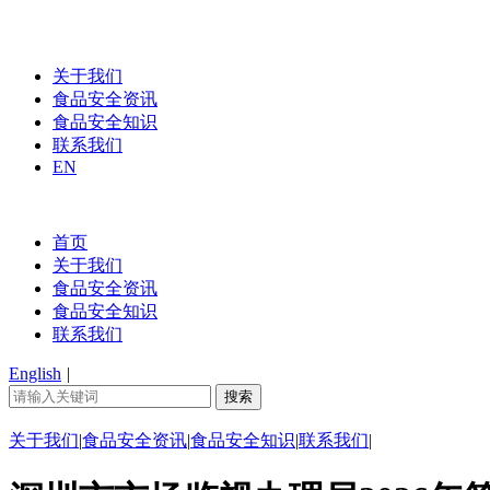
关于我们
食品安全资讯
食品安全知识
联系我们
EN
首页
关于我们
食品安全资讯
食品安全知识
联系我们
English
|
关于我们
|
食品安全资讯
|
食品安全知识
|
联系我们
|